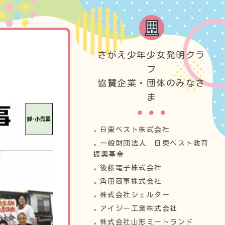
さがえ少年少女発明クラ
ブ
担い手「さがえっこ」を育む【
協賛企業・団体のみなさ
ま
日東ベスト株式会社
一般財団法人 日東ベスト教育
振興基金
後藤電子株式会社
角田商事株式会社
株式会社シェルター
アイジー工業株式会社
株式会社山形ミートランド