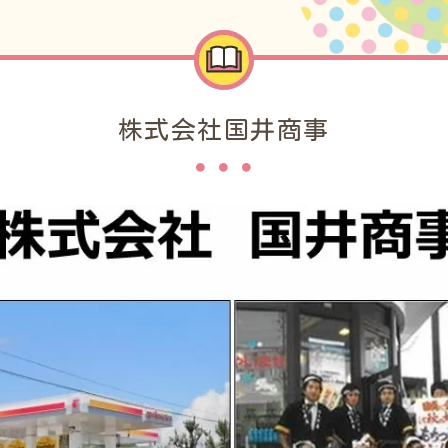
株式会社国井商事​
・事業所ライブラリー｜次代の