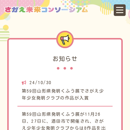
第
お知らせ
24/10/30
第59回山形県発明くふう展でさがえ少
年少女発明クラブの作品が入賞
第59回山形県発明くふう展が11月26
日、27日に、酒田市で開催され、さが
え少年少女発明クラブからは8作品を出